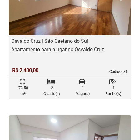
Previous
N
Osvaldo Cruz | São Caetano do Sul
Apartamento para alugar no Osvaldo Cruz
R$ 2.400,00
Código. 86
Código. 86
73,58
2
1
1
m²
Quarto(s)
Vaga(s)
Banho(s)