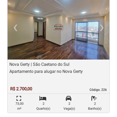
‹
›
Previous
N
Nova Gerty | São Caetano do Sul
Apartamento para alugar no Nova Gerty
R$ 2.700,00
Código. 226
Código. 226
73,00
2
2
2
m²
Quarto(s)
Vaga(s)
Banho(s)