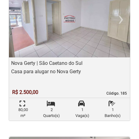
‹
›
Previous
N
Nova Gerty | São Caetano do Sul
Casa para alugar no Nova Gerty
R$ 2.500,00
Código. 185
Código. 185
80,00
2
1
1
m²
Quarto(s)
Vaga(s)
Banho(s)