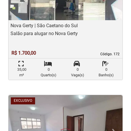
Nova Gerty | São Caetano do Sul
Salão para alugar no Nova Gerty
R$ 1.700,00
Código. 172
Código. 172
35,00
0
0
0
m²
Quarto(s)
Vaga(s)
Banho(s)
EXCLUSIVO