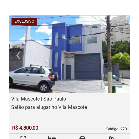
EXCLUSIVO
‹
›
Previous
N
Vila Mascote | São Paulo
Salão para alugar no Vila Mascote
R$ 4.800,00
Código. 270
Código. 270