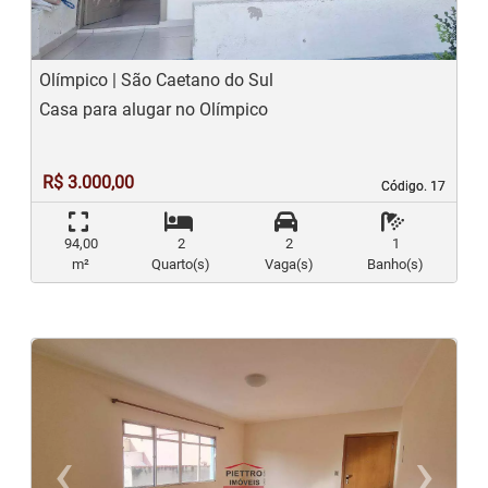
Olímpico | São Caetano do Sul
Casa para alugar no Olímpico
R$ 3.000,00
Código. 17
Código. 17
94,00
2
2
1
m²
Quarto(s)
Vaga(s)
Banho(s)
‹
›