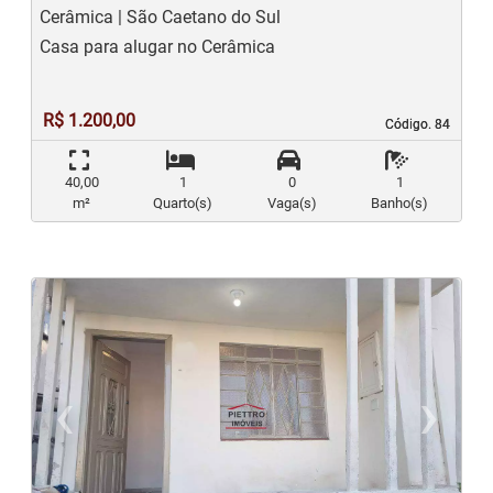
Cerâmica | São Caetano do Sul
Casa para alugar no Cerâmica
R$ 1.200,00
Código. 84
Código. 84
40,00
1
0
1
m²
Quarto(s)
Vaga(s)
Banho(s)
‹
›
Previous
N