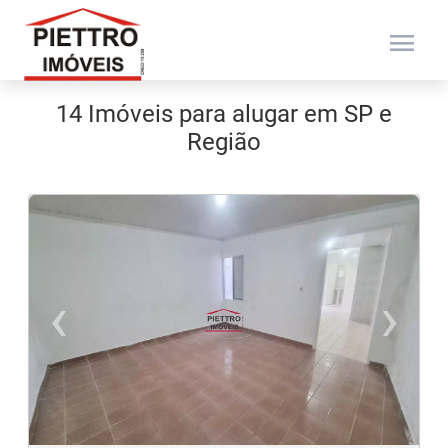
menu
14 Imóveis para alugar em SP e
Região
‹
›
Previous
N