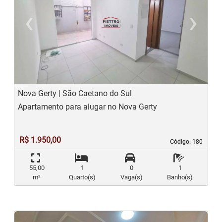
‹
›
Previous
N
Nova Gerty | São Caetano do Sul
Apartamento para alugar no Nova Gerty
R$ 1.950,00
Código. 180
Código. 180
55,00
1
0
1
m²
Quarto(s)
Vaga(s)
Banho(s)