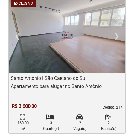
EXCLUSIVO
‹
›
Previous
N
Santo Antônio | São Caetano do Sul
Apartamento para alugar no Santo Antônio
R$ 3.600,00
Código. 217
Código. 217
160,00
3
2
2
m²
Quarto(s)
Vaga(s)
Banho(s)