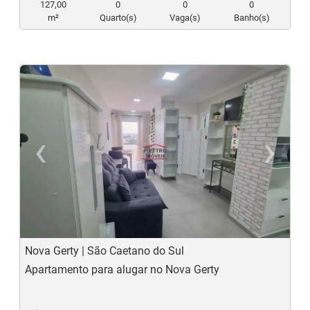
127,00
0
0
0
m²
Quarto(s)
Vaga(s)
Banho(s)
‹
›
Previous
N
Nova Gerty | São Caetano do Sul
Apartamento para alugar no Nova Gerty