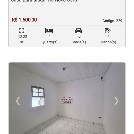
R$ 1.500,00
Código. 229
Código. 229
40,00
1
0
1
m²
Quarto(s)
Vaga(s)
Banho(s)
‹
›
Previous
N