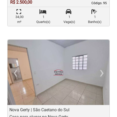
R$ 2.500,00
Código. 95
Código. 95
34,00
1
1
1
m²
Quarto(s)
Vaga(s)
Banho(s)
‹
›
Previous
N
Nova Gerty | São Caetano do Sul
Casa para alugar no Nova Gerty