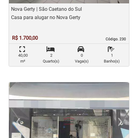
Nova Gerty | São Caetano do Sul
Casa para alugar no Nova Gerty
R$ 1.700,00
Código. 230
Código. 230
40,00
2
0
1
m²
Quarto(s)
Vaga(s)
Banho(s)
‹
›
Previous
N