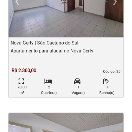
‹
›
Previous
N
Nova Gerty | São Caetano do Sul
Apartamento para alugar no Nova Gerty
R$ 2.300,00
Código. 25
Código. 25
70,00
2
1
1
m²
Quarto(s)
Vaga(s)
Banho(s)