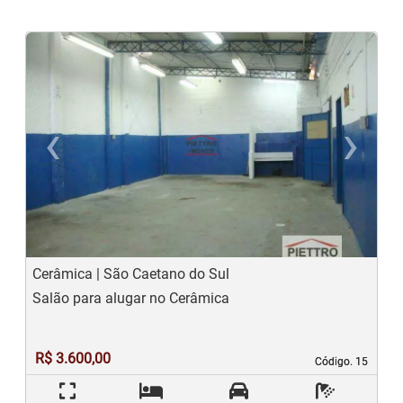
‹
›
Previous
N
Cerâmica | São Caetano do Sul
Salão para alugar no Cerâmica
R$ 3.600,00
Código. 15
Código. 15