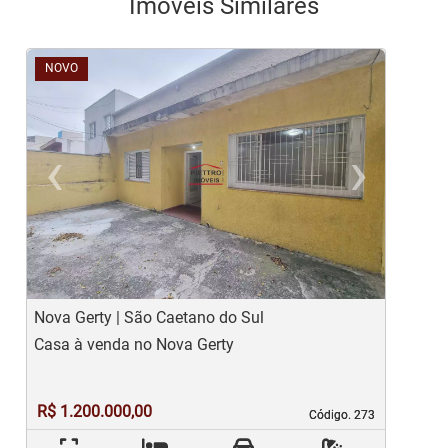
Imóveis Similares
NOVO
‹
›
Previous
Ne
Nova Gerty | São Caetano do Sul
M
Casa à venda no Nova Gerty
S
R$ 1.200.000,00
Código. 273
Código. 273